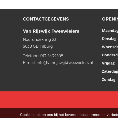
CONTACTGEGEVENS
OPENI
Maanda
Van Rijswijk Tweewielers
Dinsdag
Noordhoekring 23
5038 GB
Tilburg
Woensd
Donderd
Telefoon:
013-5434508
E-mail:
info@vanrijswijktweewielers.nl
Vrijdag
Zaterdag
Zondag
Cookies helpen ons bij het leveren, beschermen en verbe