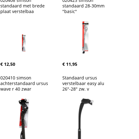
020408 simson 
020423 simson 
standaard met brede 
standaard 28-30mm 
plaat verstelbaa
"basic"
€ 12,50
€ 11,95
020410 simson 
Standaard ursus 
achterstandaard ursus 
verstelbaar easy alu 
wave r 40 zwar
26"-28" zw. v