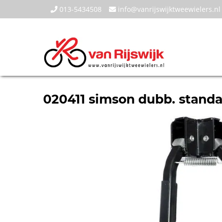
013-5434508
info@vanrijswijktweewielers.nl
020411 simson dubb. standa