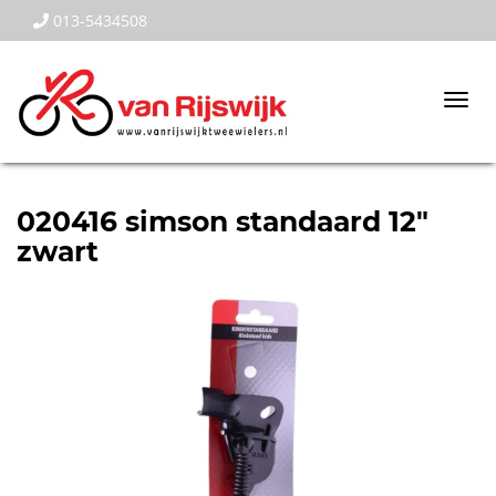
013-5434508
Togg
navi
020416 simson standaard 12"
zwart