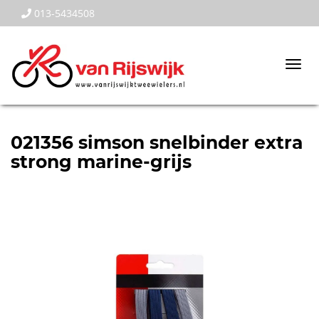
013-5434508
Togg
navi
021356 simson snelbinder extra
strong marine-grijs