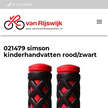
013-5434508
Togg
navi
021479 simson
kinderhandvatten rood/zwart