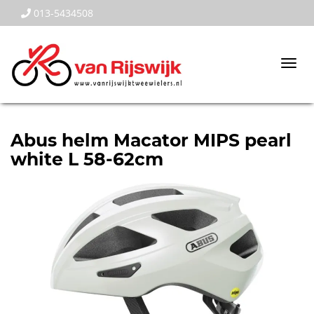
013-5434508
Togg
navi
Abus helm Macator MIPS pearl
white L 58-62cm