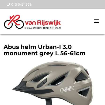
013-5434508
Togg
navi
Abus helm Urban-I 3.0
monument grey L 56-61cm