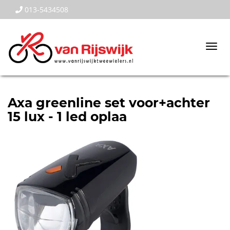
013-5434508
Togg
navi
Axa greenline set voor+achter
15 lux - 1 led oplaa