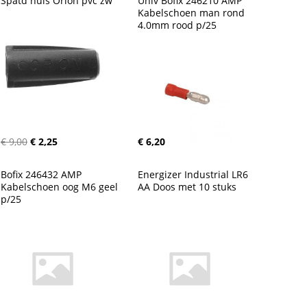
Spatd huls Orion pvc zw
Univ Bofix 246210 AMP 
Kabelschoen man rond 
4.0mm rood p/25
€ 9,00
€ 2,25
€ 6,20
Bofix 246432 AMP 
Energizer Industrial LR6 
Kabelschoen oog M6 geel 
AA Doos met 10 stuks
p/25