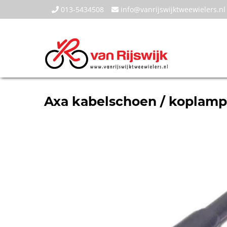
013-5434508
info@vanrijswijktweewielers.nl
Axa kabelschoen / koplamp