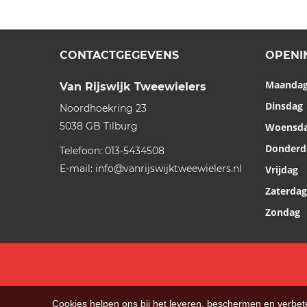
CONTACTGEGEVENS
OPENI
Maanda
Van Rijswijk Tweewielers
Dinsdag
Noordhoekring 23
5038 GB
Tilburg
Woensd
Donderd
Telefoon:
013-5434508
E-mail:
info@vanrijswijktweewielers.nl
Vrijdag
Zaterdag
Zondag
Cookies helpen ons bij het leveren, beschermen en verbe