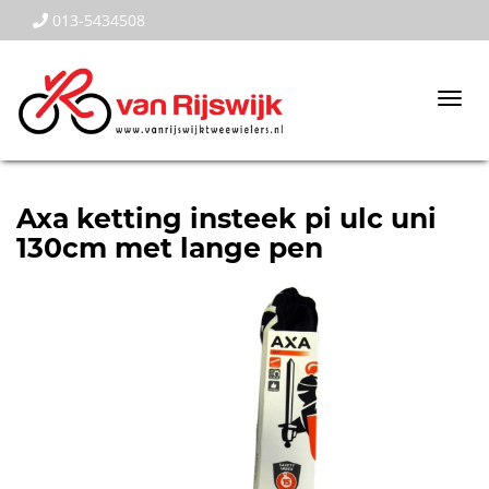
013-5434508
Togg
navi
Axa ketting insteek pi ulc uni
130cm met lange pen