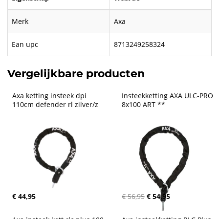
Merk
Axa
Ean upc
8713249258324
Vergelijkbare producten
Axa ketting insteek dpi 
Insteekketting AXA ULC-PRO 
110cm defender rl zilver/z
8x100 ART **
€ 44,95
€ 56,95
€ 54,95