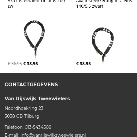
Axa insteek kett rlc plus 100 
Axa insteekketting RLC Plus 
zw
140/5,5 zwart
€ 36,95
€ 33,95
€ 38,95
CONTACTGEGEVENS
Van Rijswijk Tweewielers
Noordhoekring 23
5038 GB
Tilburg
Telefoon:
013-5434508
E-mail:
info@vanrijswijktweewielers.nl