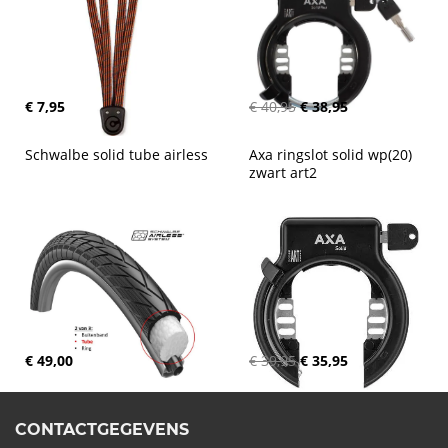
€ 7,95
€ 40,95
€ 38,95
Schwalbe solid tube airless
Axa ringslot solid wp(20) 
zwart art2
€ 49,00
€ 39,95
€ 35,95
CONTACTGEGEVENS