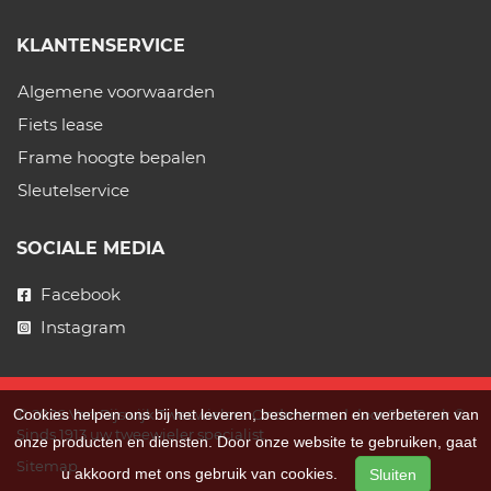
KLANTENSERVICE
Algemene voorwaarden
Fiets lease
Frame hoogte bepalen
Sleutelservice
SOCIALE MEDIA
Facebook
Instagram
© 2026 Van Rijswijk Tweewielers. Ondersteund door
SitePack ®
Cookies helpen ons bij het leveren, beschermen en verbeteren van
Sinds 1913 uw tweewieler specialist.
onze producten en diensten. Door onze website te gebruiken, gaat
Sitemap
u akkoord met ons gebruik van cookies.
Sluiten