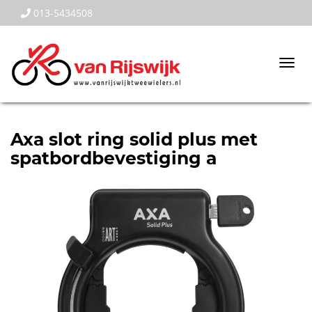
013-5434508
Togg
navi
Axa slot ring solid plus met
spatbordbevestiging a