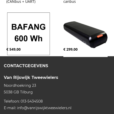
(CANbus + UART)
canbus
€ 549,00
€ 299,00
CONTACTGEGEVENS
Van Rijswijk Tweewielers
Noordhoekring 23
5038 GB
Tilburg
Telefoon:
013-5434508
E-mail:
info@vanrijswijktweewielers.nl