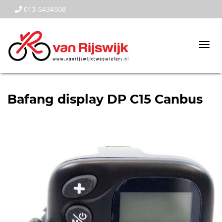
013-5434508
Togg
navi
Bafang display DP C15 Canbus