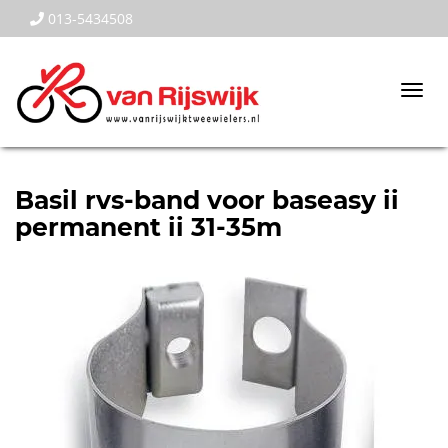
013-5434508
Togg
navi
Basil rvs-band voor baseasy ii
permanent ii 31-35m