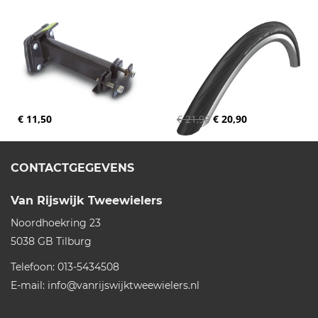
€ 11,50
€ 21,90
€ 20,90
CONTACTGEGEVENS
Van Rijswijk Tweewielers
Noordhoekring 23
5038 GB
Tilburg
Telefoon:
013-5434508
E-mail:
info@vanrijswijktweewielers.nl