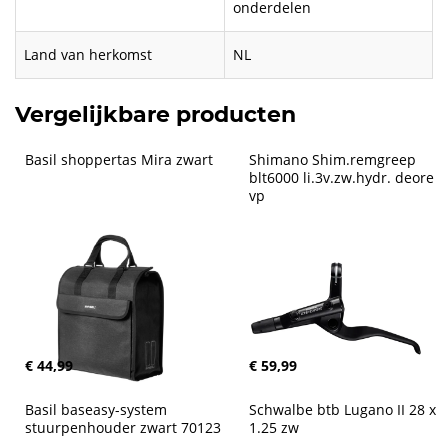
onderdelen
Land van herkomst
NL
Vergelijkbare producten
Basil shoppertas Mira zwart
Shimano Shim.remgreep 
blt6000 li.3v.zw.hydr. deore 
vp
€ 44,99
€ 59,99
Basil baseasy-system 
Schwalbe btb Lugano II 28 x 
stuurpenhouder zwart 70123
1.25 zw