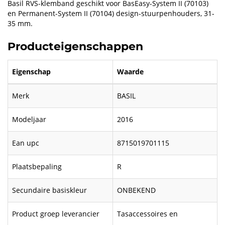
Basil RVS-klemband geschikt voor BasEasy-System II (70103)
en Permanent-System II (70104) design-stuurpenhouders, 31-
35 mm.
Producteigenschappen
Eigenschap
Waarde
Merk
BASIL
Modeljaar
2016
Ean upc
8715019701115
Plaatsbepaling
R
Secundaire basiskleur
ONBEKEND
Product groep leverancier
Tasaccessoires en