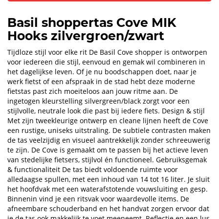
Basil shoppertas Cove MIK
Hooks zilvergroen/zwart
Tijdloze stijl voor elke rit De Basil Cove shopper is ontworpen
voor iedereen die stijl, eenvoud en gemak wil combineren in
het dagelijkse leven. Of je nu boodschappen doet, naar je
werk fietst of een afspraak in de stad hebt deze moderne
fietstas past zich moeiteloos aan jouw ritme aan. De
ingetogen kleurstelling silvergreen/black zorgt voor een
stijlvolle, neutrale look die past bij iedere fiets. Design & stijl
Met zijn tweekleurige ontwerp en cleane lijnen heeft de Cove
een rustige, uniseks uitstraling. De subtiele contrasten maken
de tas veelzijdig en visueel aantrekkelijk zonder schreeuwerig
te zijn. De Cove is gemaakt om te passen bij het actieve leven
van stedelijke fietsers, stijlvol én functioneel. Gebruiksgemak
& functionaliteit De tas biedt voldoende ruimte voor
alledaagse spullen, met een inhoud van 14 tot 16 liter. Je sluit
het hoofdvak met een waterafstotende vouwsluiting en gesp.
Binnenin vind je een ritsvak voor waardevolle items. De
afneembare schouderband en het handvat zorgen ervoor dat
je de tas ook makkelijk te voet meeneemt. Reflectie en een lus