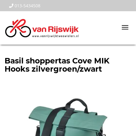
013-5434508
Togg
navi
Basil shoppertas Cove MIK
Hooks zilvergroen/zwart