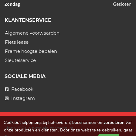
Gesloten
Zondag
KLANTENSERVICE
Algemene voorwaarden
Fiets lease
Frame hoogte bepalen
Sleutelservice
SOCIALE MEDIA
Facebook
Instagram
Cookies helpen ons bij het leveren, beschermen en verbeteren van
© 2026 Van Rijswijk Tweewielers. Ondersteund door
SitePack ®
Sinds 1913 uw tweewieler specialist.
onze producten en diensten. Door onze website te gebruiken, gaat