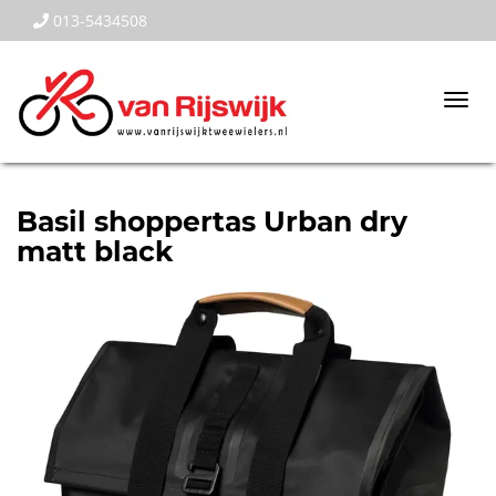
013-5434508
Togg
navi
Basil shoppertas Urban dry
matt black