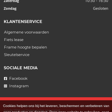
10:30 - 16:30
Zaterdag
Gesloten
Zondag
KLANTENSERVICE
Algemene voorwaarden
Fiets lease
Frame hoogte bepalen
Sleutelservice
SOCIALE MEDIA
Facebook
Instagram
Cookies helpen ons bij het leveren, beschermen en verbeteren van
© 2026 Van Rijswijk Tweewielers. Ondersteund door
SitePack ®
Sinds 1913 uw tweewieler specialist.