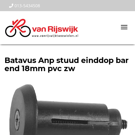
013-5434508
Togg
navi
Batavus Anp stuud einddop bar
end 18mm pvc zw