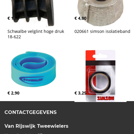
€ 1,10
€ 4,00
Schwalbe velglint hoge druk 
020661 simson isolatieband
18-622
€ 2,90
€ 3,25
CONTACTGEGEVENS
Van Rijswijk Tweewielers