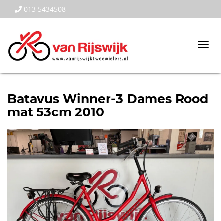
013-5434508
Togg
navi
Batavus Winner-3 Dames Rood
mat 53cm 2010