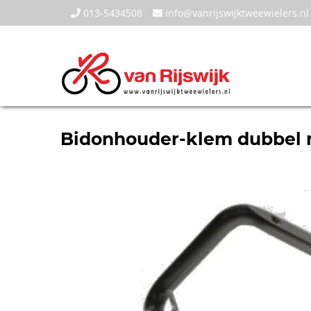
013-5434508
info@vanrijswijktweewielers.nl
Bidonhouder-klem dubbel 