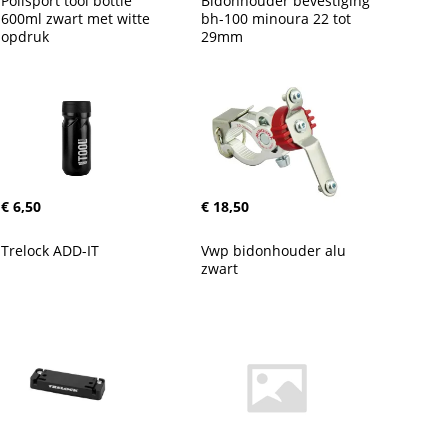
Polisport tool bottle 
Bidonhouder bevestiging 
600ml zwart met witte 
bh-100 minoura 22 tot 
opdruk
29mm
€ 6,50
€ 18,50
Trelock ADD-IT
Vwp bidonhouder alu 
zwart