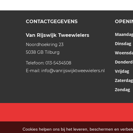
CONTACTGEGEVENS
OPENI
Maanda
Van Rijswijk Tweewielers
Dinsdag
Noordhoekring 23
5038 GB
Tilburg
Woensd
Donderd
Telefoon:
013-5434508
E-mail:
info@vanrijswijktweewielers.nl
Vrijdag
Zaterdag
Zondag
Cookies helpen ons bij het leveren, beschermen en verbe