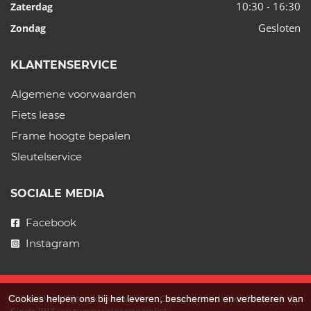
10:30 - 16:30
Zaterdag
Gesloten
Zondag
KLANTENSERVICE
Algemene voorwaarden
Fiets lease
Frame hoogte bepalen
Sleutelservice
SOCIALE MEDIA
Facebook
Instagram
Cookies helpen ons bij het leveren, beschermen en verbeteren van
© 2026 Van Rijswijk Tweewielers. Ondersteund door
SitePack ®