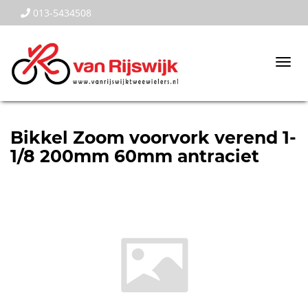
013-5434508
Togg
navi
Bikkel Zoom voorvork verend 1-
1/8 200mm 60mm antraciet