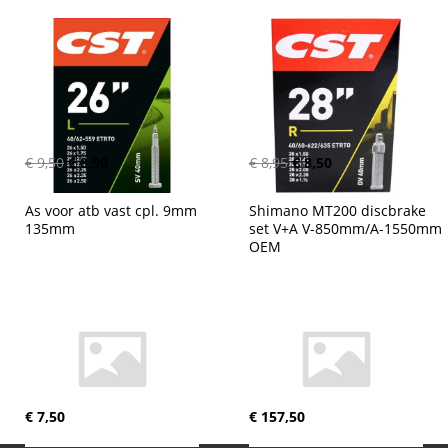
€ 9,50
€ 8,90
€ 8,95
€ 8,50
As voor atb vast cpl. 9mm 
Shimano MT200 discbrake 
135mm
set V+A V-850mm/A-1550mm 
OEM
€ 7,50
€ 157,50