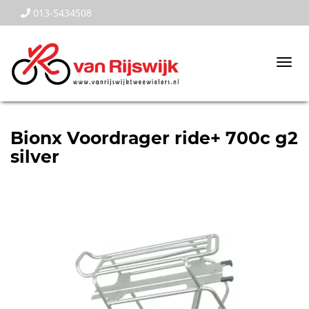
013-5434508
Togg
navi
Bionx Voordrager ride+ 700c g2
silver