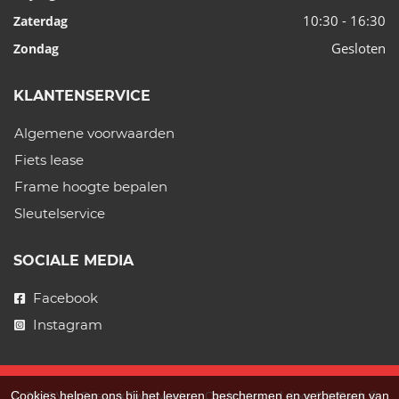
10:30 - 16:30
Zaterdag
Gesloten
Zondag
KLANTENSERVICE
Algemene voorwaarden
Fiets lease
Frame hoogte bepalen
Sleutelservice
SOCIALE MEDIA
Facebook
Instagram
Cookies helpen ons bij het leveren, beschermen en verbeteren van
© 2026 Van Rijswijk Tweewielers. Ondersteund door
SitePack ®