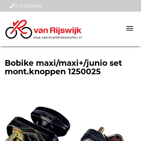
013-5434508
Togg
navi
Bobike maxi/maxi+/junio set
mont.knoppen 1250025