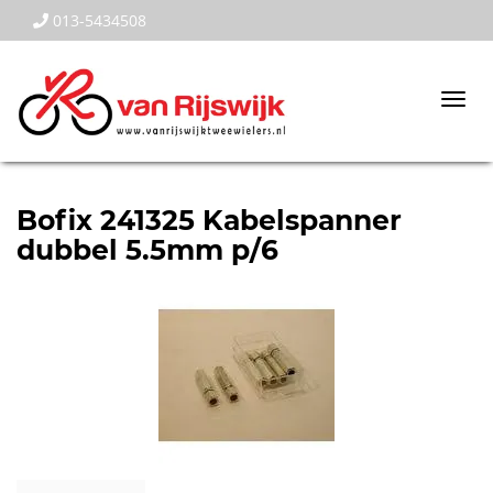
013-5434508
Togg
navi
Bofix 241325 Kabelspanner
dubbel 5.5mm p/6