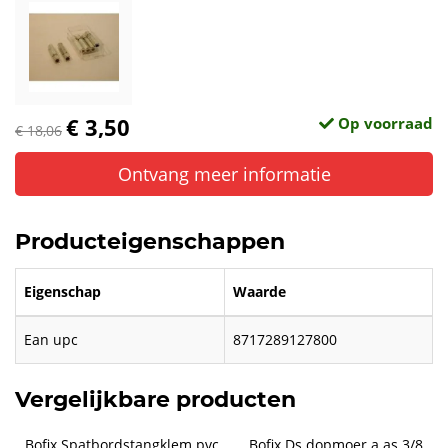
€ 3,50
Op voorraad
€ 18,06
Ontvang meer informatie
Producteigenschappen
Eigenschap
Waarde
Ean upc
8717289127800
Vergelijkbare producten
Bofix Spatbordstangklem pvc
Bofix Ds dopmoer a as 3/8