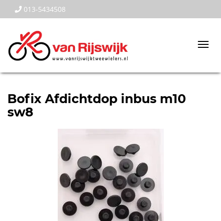
013-5434508
Togg
navi
Bofix Afdichtdop inbus m10
sw8