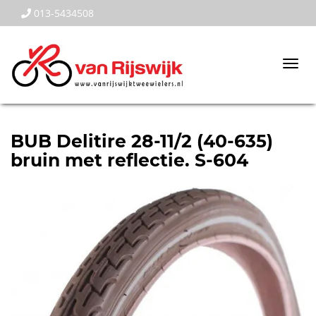
013-5434508
Togg
navi
BUB Delitire 28-11/2 (40-635)
bruin met reflectie. S-604