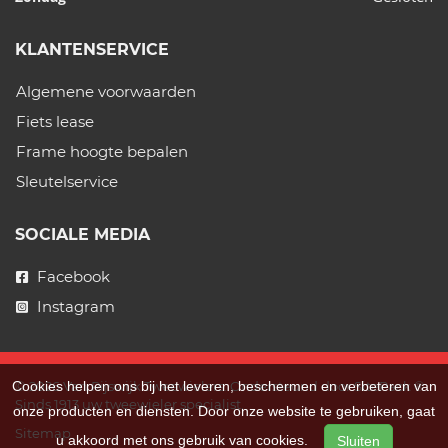
KLANTENSERVICE
Algemene voorwaarden
Fiets lease
Frame hoogte bepalen
Sleutelservice
SOCIALE MEDIA
Facebook
Instagram
Cookies helpen ons bij het leveren, beschermen en verbeteren van
© 2026 Van Rijswijk Tweewielers. Ondersteund door
SitePack ®
Sinds 1913 uw tweewieler specialist.
onze producten en diensten. Door onze website te gebruiken, gaat
Sitemap
u akkoord met ons gebruik van cookies.
Sluiten