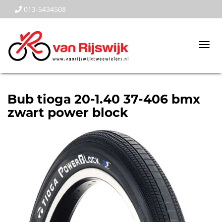
013-5434508
Togg
navi
Bub tioga 20-1.40 37-406 bmx
zwart power block