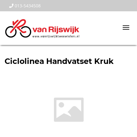
013-5434508
Togg
navi
Ciclolinea Handvatset Kruk