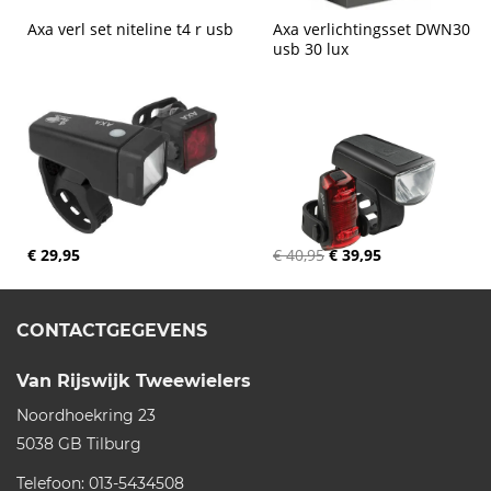
Axa verl set niteline t4 r usb
Axa verlichtingsset DWN30 
usb 30 lux
€ 29,95
€ 40,95
€ 39,95
CONTACTGEGEVENS
Van Rijswijk Tweewielers
Noordhoekring 23
5038 GB
Tilburg
Telefoon:
013-5434508