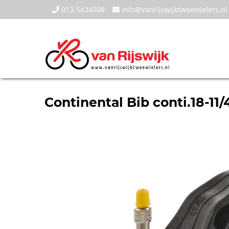
013-5434508
info@vanrijswijktweewielers.nl
Continental Bib conti.18-11/