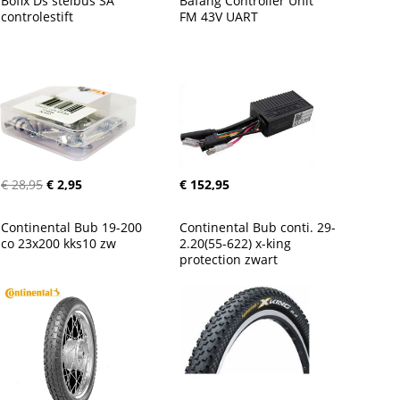
Bofix Ds stelbus SA 
Bafang Controller Unit 
controlestift
FM 43V UART
€ 28,95
€ 2,95
€ 152,95
Continental Bub 19-200 
Continental Bub conti. 29-
co 23x200 kks10 zw
2.20(55-622) x-king 
protection zwart