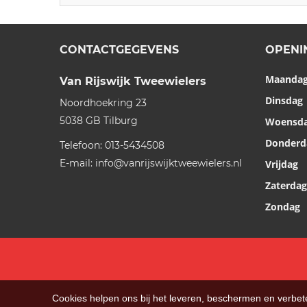
CONTACTGEGEVENS
OPENI
Maanda
Van Rijswijk Tweewielers
Dinsdag
Noordhoekring 23
5038 GB
Tilburg
Woensd
Donderd
Telefoon:
013-5434508
E-mail:
info@vanrijswijktweewielers.nl
Vrijdag
Zaterdag
Zondag
Cookies helpen ons bij het leveren, beschermen en verbe