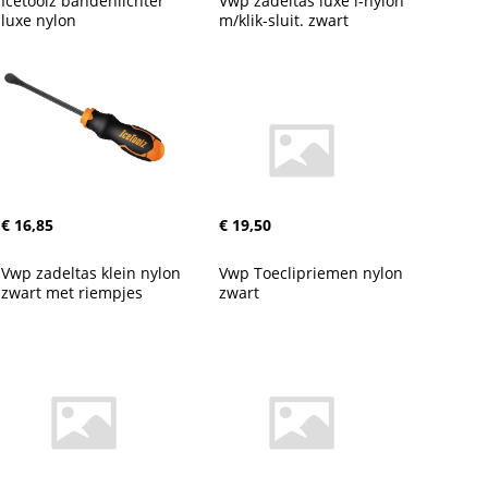
Icetoolz bandenlichter 
Vwp zadeltas luxe l-nylon 
luxe nylon
m/klik-sluit. zwart
€ 16,85
€ 19,50
Vwp zadeltas klein nylon 
Vwp Toeclipriemen nylon 
zwart met riempjes
zwart