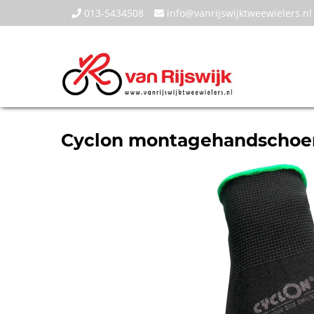
013-5434508
info@vanrijswijktweewielers.nl
Cyclon montagehandschoen 