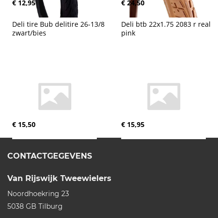
€ 12,95
€ 24,50
Deli tire Bub delitire 26-13/8 
Deli btb 22x1.75 2083 r real 
zwart/bies
pink
€ 15,50
€ 15,95
CONTACTGEGEVENS
Van Rijswijk Tweewielers
Noordhoekring 23
5038 GB
Tilburg