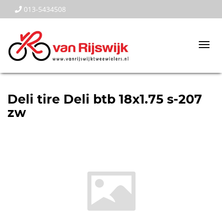
013-5434508
Togg
navi
Deli tire Deli btb 18x1.75 s-207
zw