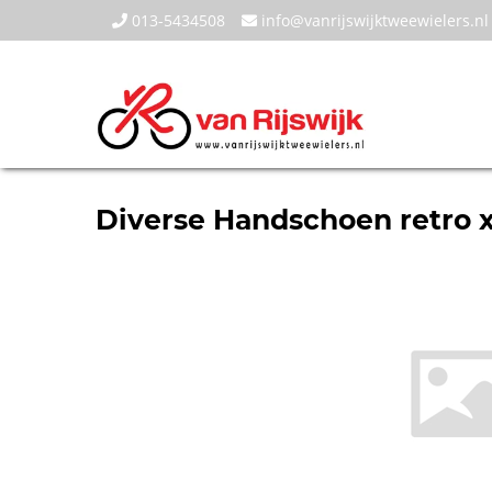
013-5434508
info@vanrijswijktweewielers.nl
Diverse Handschoen retro x