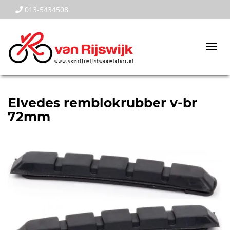
013-5434508
Togg
navi
Elvedes remblokrubber v-br
72mm