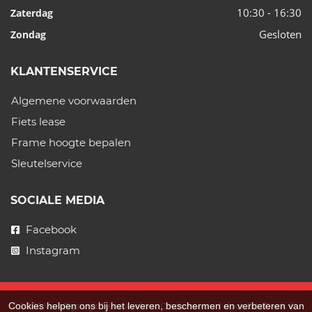
10:30 - 16:30
Zaterdag
Gesloten
Zondag
KLANTENSERVICE
Algemene voorwaarden
Fiets lease
Frame hoogte bepalen
Sleutelservice
SOCIALE MEDIA
Facebook
Instagram
Cookies helpen ons bij het leveren, beschermen en verbeteren van
© 2026 Van Rijswijk Tweewielers. Ondersteund door
SitePack ®