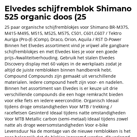
Elvedes schijfremblok Shimano
525 organic doos (25
25 paar organische schijfremblokjes voor Shimano BR-M375,
M415-M495, M515, M525, M575, C501, C601,C607 / Tektro
Auriga (Pro-(E-)Comp), Draco, Orion, Aquila / RST D-Power
Binnen het Elvedes assortiment vind je vrijwel alle gangbare
schijfremblokjes en met Elvedes kies je voor een goede
prijs-/kwaliteitverhouding. Gebruik het stalen Elvedes
Discovery display met 60 vakjes in de werkplaats zodat je
altijd de juiste remblokken binnen handbereik hebt.
Compound Compounds zijn gemaakt uit verschillende
materialen. Iedere compound heeft zijn voor- en nadelen.
Binnen het assortiment van Elvedes is er keuze uit drie
verschillende compounds die een hoge remkracht bieden
voor elke fiets en iedere weerconditie. Organisch Ideaal
tijdens droge omstandigheden Voor MTB / trekking /
racefietsen Gesinterd Ideaal tijdens natte omstandigheden
Voor MTB Metallic carbon (semi-metaal) Ideaal tijdens zowel
natte als droge weersomstandigheden Voor e-bike
Levensduur Na de montage van de nieuwe remblokken is het