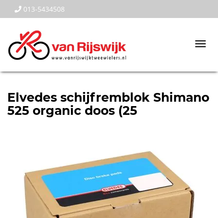
013-5434508
Togg
navi
Elvedes schijfremblok Shimano
525 organic doos (25