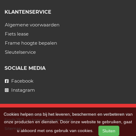
KLANTENSERVICE
Algemene voorwaarden
Fiets lease
Frame hoogte bepalen
Sleutelservice
SOCIALE MEDIA
Facebook
Instagram
Cookies helpen ons bij het leveren, beschermen en verbeteren van
© 2026 Van Rijswijk Tweewielers. Ondersteund door
SitePack ®
Sinds 1913 uw tweewieler specialist.
onze producten en diensten. Door onze website te gebruiken, gaat
Sitemap
u akkoord met ons gebruik van cookies.
Sluiten