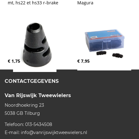
mt, hs22 et hs33 r-brake
Magura
€ 1,75
€ 7,95
CONTACTGEGEVENS
Van Rijswijk Tweewielers
Noordhoekring 23
5038 GB
Tilburg
Telefoon:
013-5434508
E-mail:
info@vanrijswijktweewielers.nl