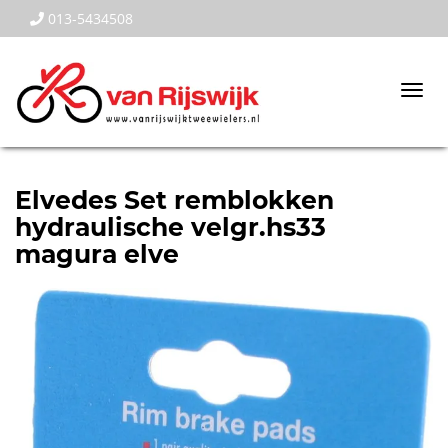
013-5434508
Togg
navi
Elvedes Set remblokken
hydraulische velgr.hs33
magura elve