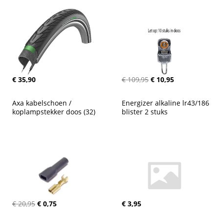
€ 35,90
€ 109,95
€ 10,95
Axa kabelschoen / 
Energizer alkaline lr43/186 
koplampstekker doos (32)
blister 2 stuks
€ 20,95
€ 0,75
€ 3,95