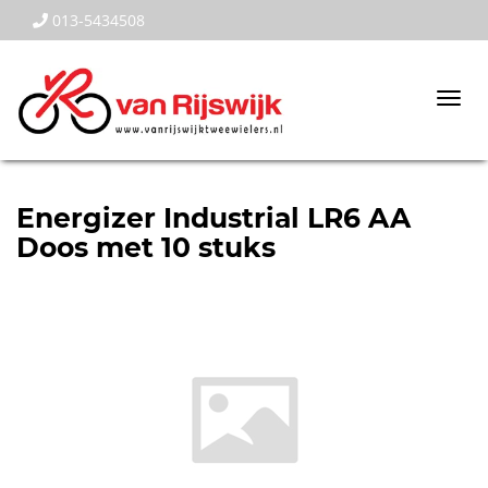
013-5434508
Togg
navi
Energizer Industrial LR6 AA
Doos met 10 stuks