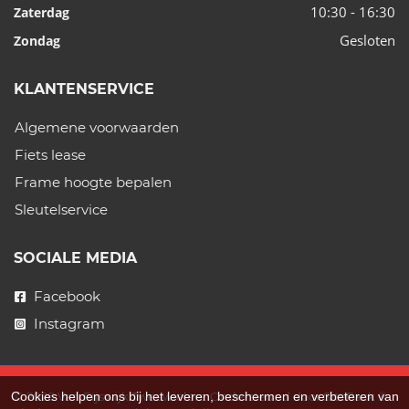
10:30 - 16:30
Zaterdag
Gesloten
Zondag
KLANTENSERVICE
Algemene voorwaarden
Fiets lease
Frame hoogte bepalen
Sleutelservice
SOCIALE MEDIA
Facebook
Instagram
Cookies helpen ons bij het leveren, beschermen en verbeteren van
© 2026 Van Rijswijk Tweewielers. Ondersteund door
SitePack ®