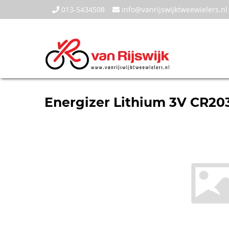
013-5434508
info@vanrijswijktweewielers.nl
Energizer Lithium 3V CR203