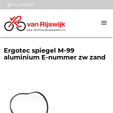
013-5434508
Togg
navi
Ergotec spiegel M-99
aluminium E-nummer zw zand