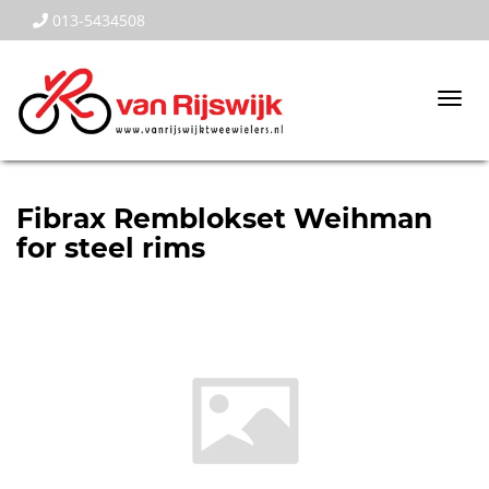
013-5434508
Togg
navi
Fibrax Remblokset Weihman
for steel rims