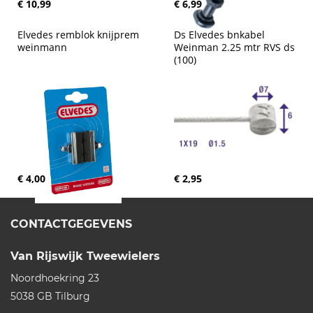
€ 10,99
€ 6,99
Elvedes remblok knijprem 
Ds Elvedes bnkabel 
weinmann
Weinman 2.25 mtr RVS ds 
(100)
€ 4,00
€ 2,95
CONTACTGEGEVENS
Van Rijswijk Tweewielers
Noordhoekring 23
5038 GB
Tilburg