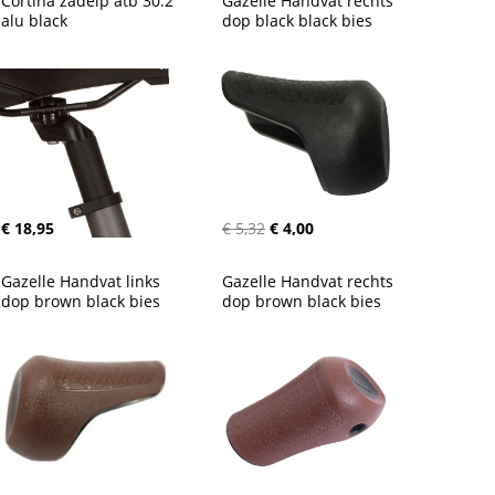
Cortina zadelp atb 30.2 
Gazelle Handvat rechts 
alu black
dop black black bies
€ 18,95
€ 5,32
€ 4,00
Gazelle Handvat links 
Gazelle Handvat rechts 
dop brown black bies
dop brown black bies