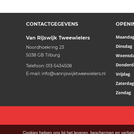
CONTACTGEGEVENS
OPENI
Maanda
Van Rijswijk Tweewielers
Dinsdag
Noordhoekring 23
5038 GB
Tilburg
Woensd
Donderd
Telefoon:
013-5434508
E-mail:
info@vanrijswijktweewielers.nl
Vrijdag
Zaterdag
Zondag
Cookies helpen ons bij het leveren, beschermen en verbe