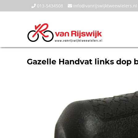
013-5434508
info@vanrijswijktweewielers.nl
Gazelle Handvat links dop b