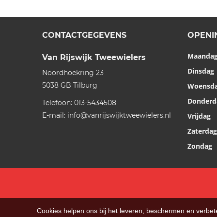
CONTACTGEGEVENS
OPENI
Maanda
Van Rijswijk Tweewielers
Dinsdag
Noordhoekring 23
5038 GB
Tilburg
Woensd
Donderd
Telefoon:
013-5434508
E-mail:
info@vanrijswijktweewielers.nl
Vrijdag
Zaterdag
Zondag
Cookies helpen ons bij het leveren, beschermen en verbe