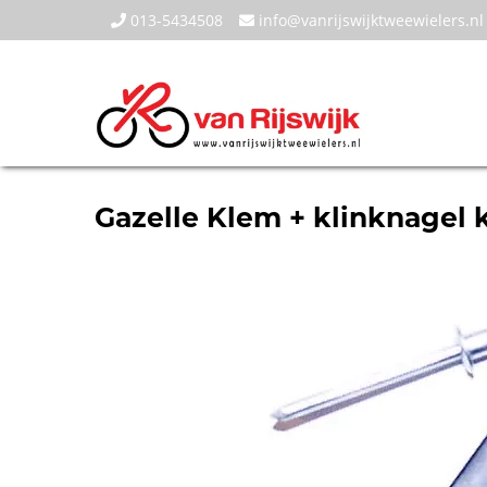
013-5434508
info@vanrijswijktweewielers.nl
Gazelle Klem + klinknagel 