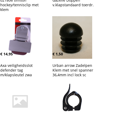
021806 simson 
Gazelle Doppen 
hockey/tennisclip met 
v.klapstandaard toerdr.
klem
€ 14,95
€ 1,50
Axa veiligheidsslot 
Urban arrow Zadelpen 
defender tag 
Klem met snel spanner 
m/klapsleutel zwa
36,4mm incl lock sc