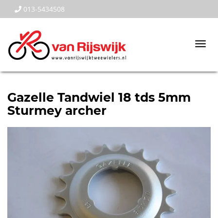
013-5434508
Togg
navi
Gazelle Tandwiel 18 tds 5mm
Sturmey archer