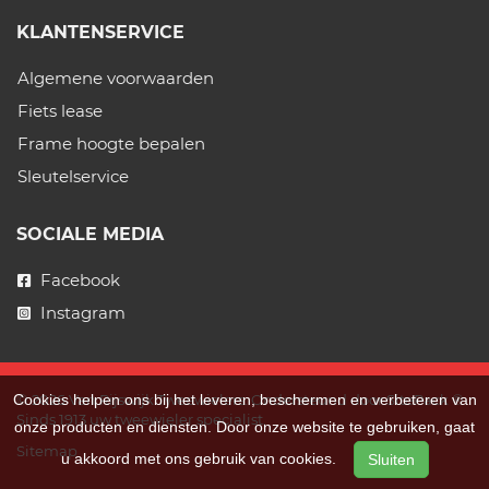
KLANTENSERVICE
Algemene voorwaarden
Fiets lease
Frame hoogte bepalen
Sleutelservice
SOCIALE MEDIA
Facebook
Instagram
© 2026 Van Rijswijk Tweewielers. Ondersteund door
SitePack ®
Cookies helpen ons bij het leveren, beschermen en verbeteren van
Sinds 1913 uw tweewieler specialist.
onze producten en diensten. Door onze website te gebruiken, gaat
Sitemap
u akkoord met ons gebruik van cookies.
Sluiten