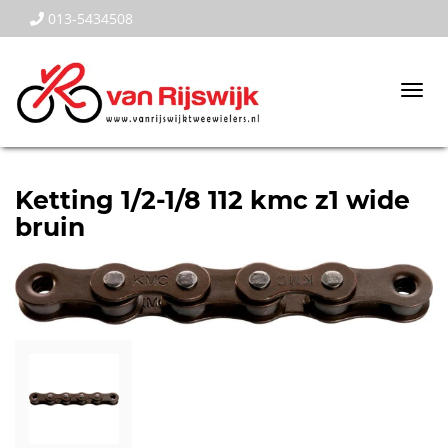
013-5434508
Togg
navi
Ketting 1/2-1/8 112 kmc z1 wide
bruin