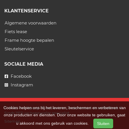
KLANTENSERVICE
Algemene voorwaarden
Fiets lease
Frame hoogte bepalen
Sleutelservice
SOCIALE MEDIA
Facebook
Instagram
Cookies helpen ons bij het leveren, beschermen en verbeteren van
© 2026 Van Rijswijk Tweewielers. Ondersteund door
SitePack ®
Sinds 1913 uw tweewieler specialist.
onze producten en diensten. Door onze website te gebruiken, gaat
Sitemap
u akkoord met ons gebruik van cookies.
Sluiten