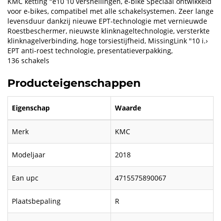
KMC ketting "e10 10 versnellingen, e-bike Speciaal ontwikkeld
voor e-bikes, compatibel met alle schakelsystemen. Zeer lange
levensduur dankzij nieuwe EPT-technologie met vernieuwde
Roestbeschermer, nieuwste klinknageltechnologie, versterkte
klinknagelverbinding, hoge torsiestijfheid, MissingLink "10 i.›
EPT anti-roest technologie, presentatieverpakking,
136 schakels
Producteigenschappen
Eigenschap
Waarde
Merk
KMC
Modeljaar
2018
Ean upc
4715575890067
Plaatsbepaling
R