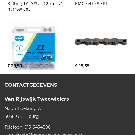
Ketting 1/2-3/32 112 kmc z1 
KMC kett Z8 EPT
narrow ept
€ 20,50
€ 19,35
CONTACTGEGEVENS
Van Rijswijk Tweewielers
Noordhoekring 23
5038 GB
Tilburg
Telefoon:
013-5434508
E-mail:
info@vanrijswijktweewielers.nl