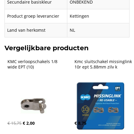
Secundaire basiskleur
ONBEKEND
Product groep leverancier
Kettingen
Land van herkomst
NL
Vergelijkbare producten
KMC verloopschakels 1/8 
Kmc sluitschakel missinglink 
wide EPT (10)
10r ept 5.88mm zilv k
€ 15,75
€ 2,00
€ 8,75