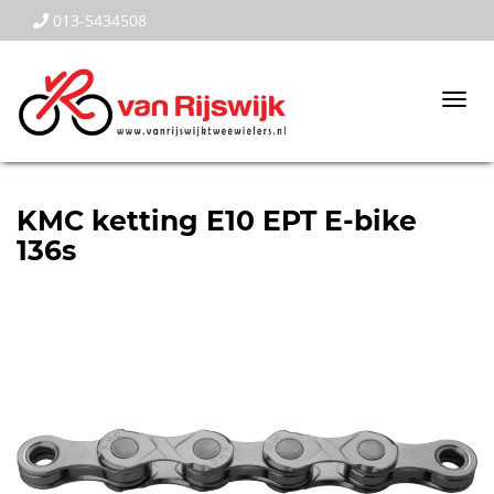
013-5434508
Togg
navi
KMC ketting E10 EPT E-bike
136s