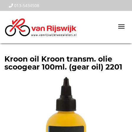
013-5434508
Togg
navi
Kroon oil Kroon transm. olie
scoogear 100ml. (gear oil) 2201