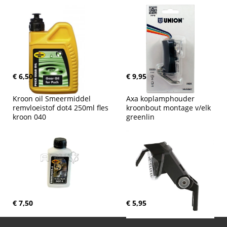
€ 6,50
€ 9,95
Kroon oil Smeermiddel 
Axa koplamphouder 
remvloeistof dot4 250ml fles 
kroonbout montage v/elk 
kroon 040
greenlin
€ 7,50
€ 5,95