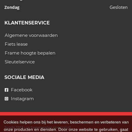
Gesloten
Zondag
KLANTENSERVICE
Algemene voorwaarden
Fiets lease
Frame hoogte bepalen
Sleutelservice
SOCIALE MEDIA
Facebook
Instagram
Cookies helpen ons bij het leveren, beschermen en verbeteren van
© 2026 Van Rijswijk Tweewielers. Ondersteund door
SitePack ®
Sinds 1913 uw tweewieler specialist.
onze producten en diensten. Door onze website te gebruiken, gaat