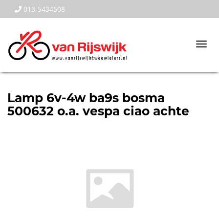
013-5434508
Togg
navi
Lamp 6v-4w ba9s bosma
500632 o.a. vespa ciao achte