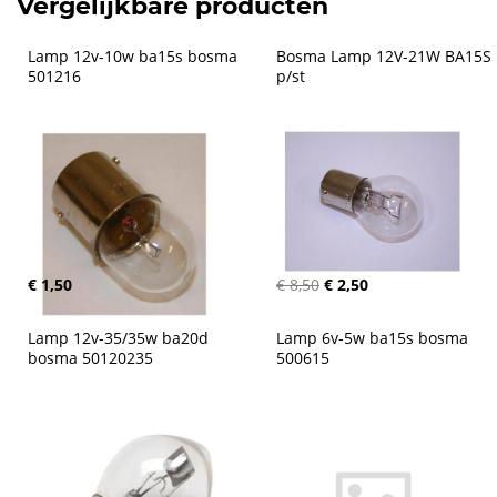
Vergelijkbare producten
Lamp 12v-10w ba15s bosma 
Bosma Lamp 12V-21W BA15S 
501216
p/st
€ 1,50
€ 8,50
€ 2,50
Lamp 12v-35/35w ba20d 
Lamp 6v-5w ba15s bosma 
bosma 50120235
500615