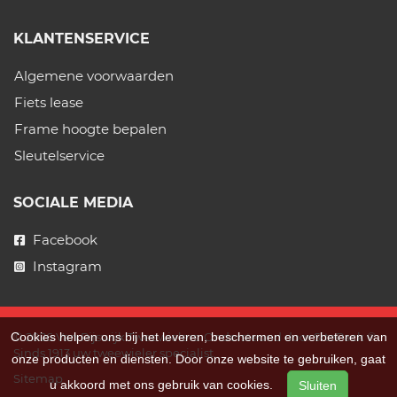
KLANTENSERVICE
Algemene voorwaarden
Fiets lease
Frame hoogte bepalen
Sleutelservice
SOCIALE MEDIA
Facebook
Instagram
© 2026 Van Rijswijk Tweewielers. Ondersteund door
SitePack ®
Cookies helpen ons bij het leveren, beschermen en verbeteren van
Sinds 1913 uw tweewieler specialist.
onze producten en diensten. Door onze website te gebruiken, gaat
Sitemap
u akkoord met ons gebruik van cookies.
Sluiten