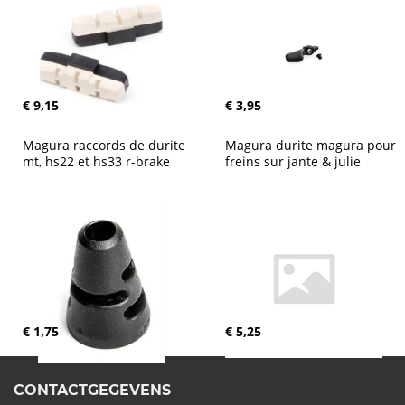
€ 9,15
€ 3,95
Magura raccords de durite 
Magura durite magura pour 
mt, hs22 et hs33 r-brake
freins sur jante & julie
€ 1,75
€ 5,25
CONTACTGEGEVENS