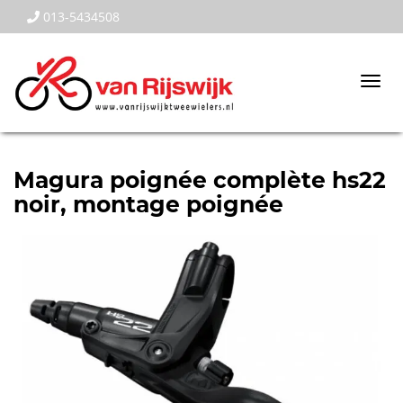
013-5434508
Togg
navi
Magura poignée complète hs22
noir, montage poignée