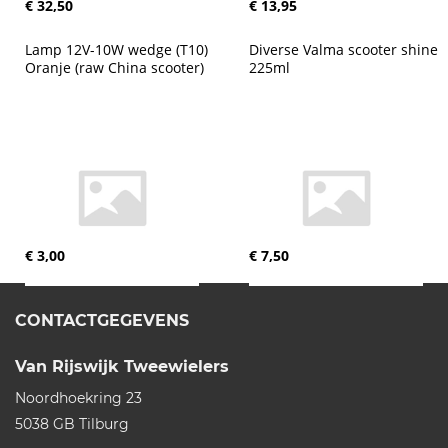
€ 32,50
€ 13,95
Lamp 12V-10W wedge (T10) 
Diverse Valma scooter shine 
Oranje (raw China scooter)
225ml
€ 3,00
€ 7,50
CONTACTGEGEVENS
Van Rijswijk Tweewielers
Noordhoekring 23
5038 GB
Tilburg