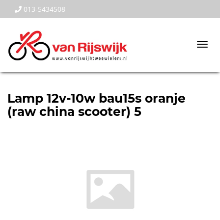
013-5434508
Togg
navi
Lamp 12v-10w bau15s oranje
(raw china scooter) 5