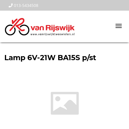
013-5434508
Togg
navi
Lamp 6V-21W BA15S p/st