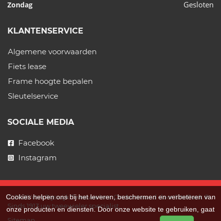
Gesloten
Zondag
KLANTENSERVICE
Algemene voorwaarden
Fiets lease
Frame hoogte bepalen
Sleutelservice
SOCIALE MEDIA
Facebook
Instagram
Cookies helpen ons bij het leveren, beschermen en verbeteren van
© 2026 Van Rijswijk Tweewielers. Ondersteund door
SitePack ®
Sinds 1913 uw tweewieler specialist.
onze producten en diensten. Door onze website te gebruiken, gaat
Sitemap