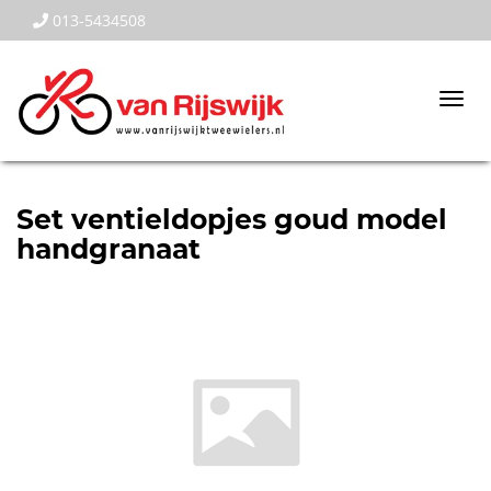
013-5434508
Togg
navi
Set ventieldopjes goud model
handgranaat