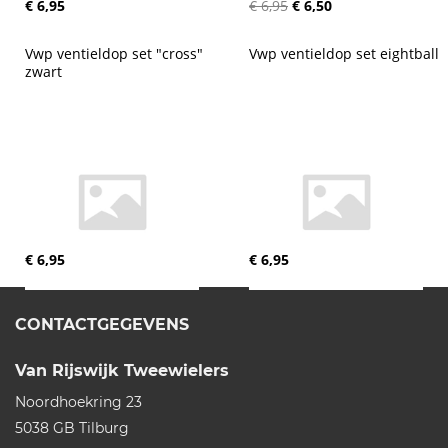
€ 6,95
€ 6,95
€ 6,50
Vwp ventieldop set "cross" 
Vwp ventieldop set eightball
zwart
€ 6,95
€ 6,95
CONTACTGEGEVENS
Van Rijswijk Tweewielers
Noordhoekring 23
5038 GB
Tilburg