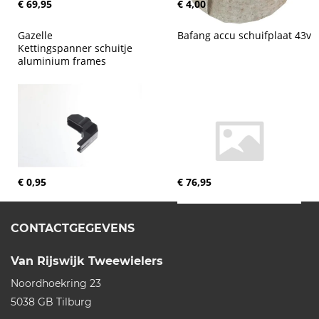
€ 69,95
€ 4,00
Gazelle 
Bafang accu schuifplaat 43v
Kettingspanner schuitje 
aluminium frames
€ 0,95
€ 76,95
CONTACTGEGEVENS
Van Rijswijk Tweewielers
Noordhoekring 23
5038 GB
Tilburg