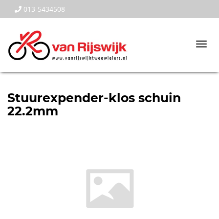
013-5434508
Togg
navi
Stuurexpender-klos schuin
22.2mm