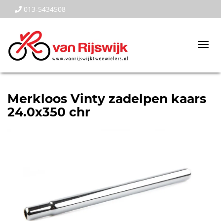
013-5434508
Togg
navi
Merkloos Vinty zadelpen kaars
24.0x350 chr